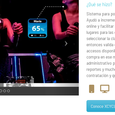
¿Qué se hizo?
Sistema para pod
Ayudó a incremen
online y facilita
lugares para las
seleccionar la cl
entonces valida
accesos disponib
compra en ese m
administrativo pa
reportes y much
contratación y q
Conoce XCYC