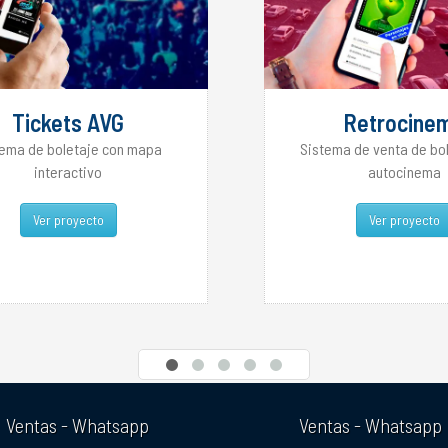
Tickets AVG
Retrocine
tema de boletaje con mapa
Sistema de venta de bo
interactivo
autocinema
Ver proyecto
Ver proyecto
Ventas - Whatsapp
Ventas - Whatsapp