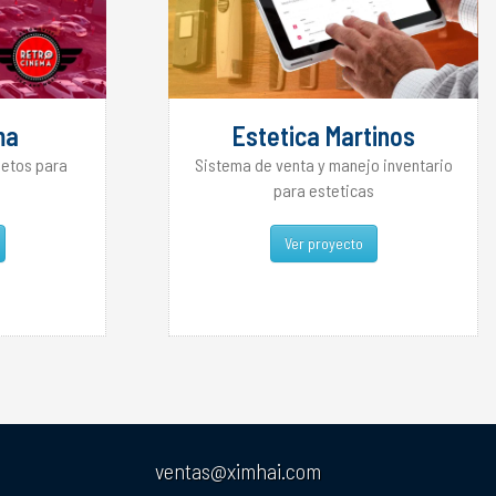
ma
Estetica Martinos
letos para
Sistema de venta y manejo inventario
para esteticas
Ver proyecto
ventas@ximhai.com