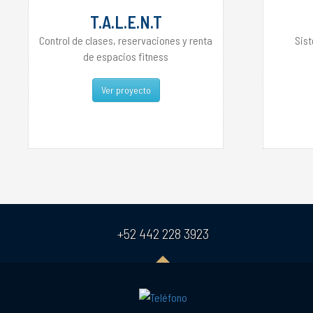
T.A.L.E.N.T
Control de clases, reservaciones y renta
Sis
de espacios fitness
Ver proyecto
+52 442 228 3923