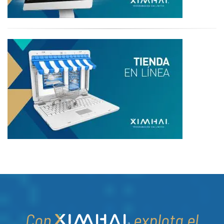
Con
explota el