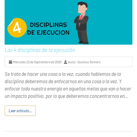
Las 4 disciplinas de la ejecución
Miércoles 23 de Septiembre de 2020
Autor: Gustavo Romero
Se trata de hacer una cosa a la vez, cuando hablemos de la
disciplina deberemos de enfocarnos en una cosa a la vez. Y
enfocar toda nuestra energía en aquellas metas que van a hacer
un impacto positivo, por lo que deberemos concentrarnos en...
Leer artículo...