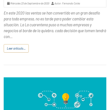
Miércoles 23 de Septiembre de 2020
Autor: Fernando Cotés
En este 2020 las ventas se han convertido en un gran desafío
para toda empresa, no es tarde para poder cambiar esta
situación. La La cuarentena puso a muchas empresas y
negocios al borde de la quiebra, cada decisión que tomen tendrá
con...
Leer artículo...