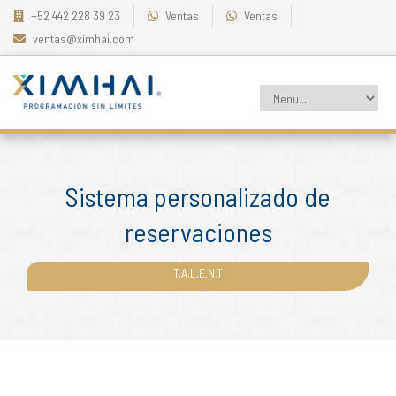
+52 442 228 39 23
Ventas
Ventas
ventas@ximhai.com
Sistema personalizado de
reservaciones
T.A.L.E.N.T