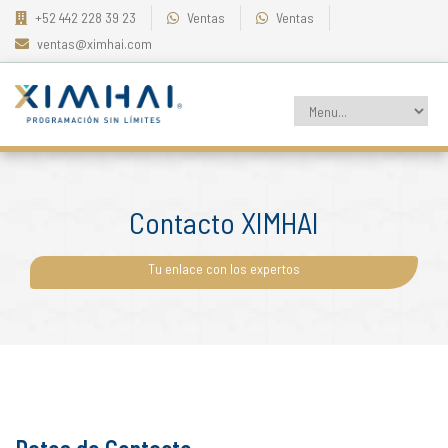
+52 442 228 39 23
Ventas
Ventas
ventas@ximhai.com
Contacto XIMHAI
Tu enlace con los expertos